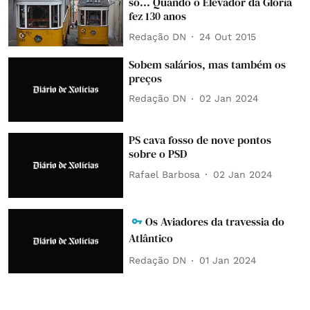
só... Quando o Elevador da Glória
fez 130 anos
Redação DN
24 Out 2015
Sobem salários, mas também os
preços
Redação DN
02 Jan 2024
PS cava fosso de nove pontos
sobre o PSD
Rafael Barbosa
02 Jan 2024
Os Aviadores da travessia do
Atlântico
Redação DN
01 Jan 2024