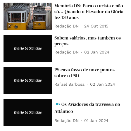
Memória DN: Para o turista e não
só... Quando o Elevador da Glória
fez 130 anos
Redação DN
24 Out 2015
Sobem salários, mas também os
preços
Redação DN
02 Jan 2024
PS cava fosso de nove pontos
sobre o PSD
Rafael Barbosa
02 Jan 2024
Os Aviadores da travessia do
Atlântico
Redação DN
01 Jan 2024