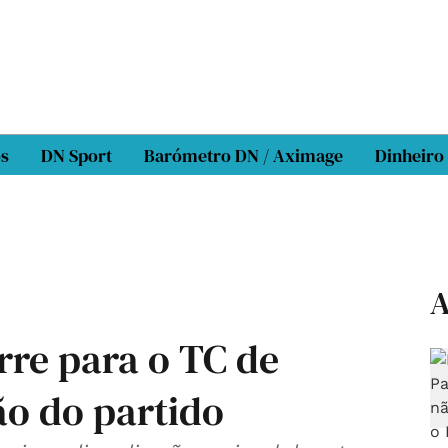
os
DN Sport
Barómetro DN / Aximage
Dinheiro
A
rre para o TC de
ão do partido