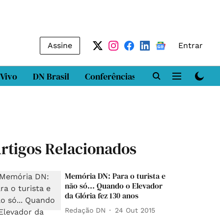
Assine
Entrar
 Vivo
DN Brasil
Conferências
DN LAB
Class
rtigos Relacionados
Memória DN: Para o turista e
não só... Quando o Elevador
da Glória fez 130 anos
Redação DN
24 Out 2015