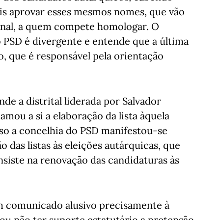
tais aprovar esses mesmos nomes, que vão
ional, a quem compete homologar. O
 PSD é divergente e entende que a última
o, que é responsável pela orientação
e a distrital liderada por Salvador
mou a si a elaboração da lista àquela
so a concelhia do PSD manifestou-se
 das listas às eleições autárquicas, que
nsiste na renovação das candidaturas às
m comunicado alusivo precisamente à
ou não ter suporte estatutário a pretensão