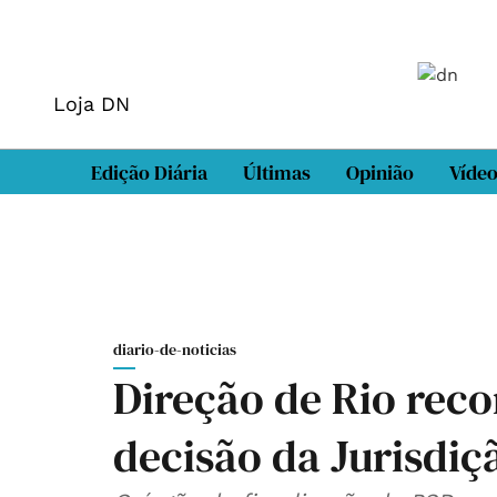
Loja DN
Edição Diária
Últimas
Opinião
Víde
diario-de-noticias
Direção de Rio reco
decisão da Jurisdiç