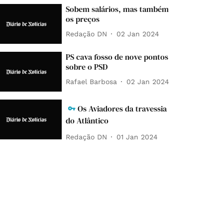
Sobem salários, mas também
os preços
Redação DN
02 Jan 2024
PS cava fosso de nove pontos
sobre o PSD
Rafael Barbosa
02 Jan 2024
Os Aviadores da travessia
do Atlântico
Redação DN
01 Jan 2024