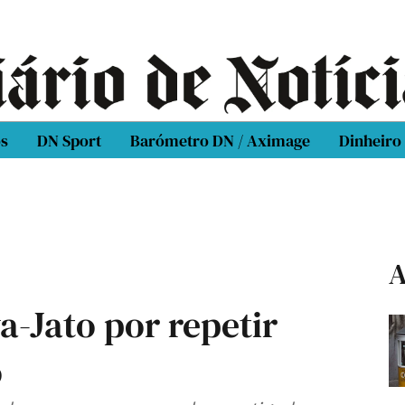
os
DN Sport
Barómetro DN / Aximage
Dinheiro
A
a-Jato por repetir
o