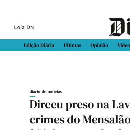
Loja DN
Edição Diária
Últimas
Opinião
Víde
diario-de-noticias
Dirceu preso na Lav
crimes do Mensalã