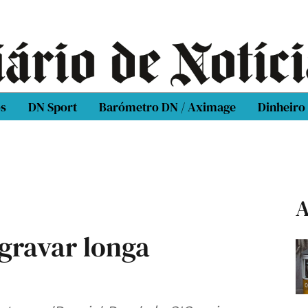
os
DN Sport
Barómetro DN / Aximage
Dinheiro
A
gravar longa