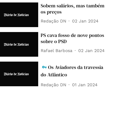
Sobem salários, mas também
os preços
Redação DN
02 Jan 2024
PS cava fosso de nove pontos
sobre o PSD
Rafael Barbosa
02 Jan 2024
Os Aviadores da travessia
do Atlântico
Redação DN
01 Jan 2024