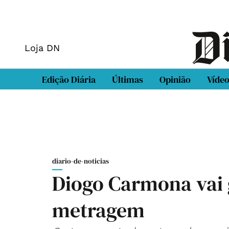
Loja DN
Edição Diária
Últimas
Opinião
Víde
diario-de-noticias
Diogo Carmona vai 
metragem