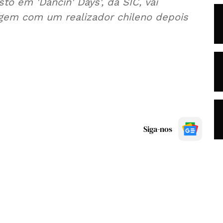
to em 'Dancin' Days', da SIC, vai
gem com um realizador chileno depois
Siga-nos