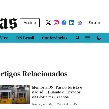
Assine
Entrar
 Vivo
DN Brasil
Conferências
DN LAB
Class
rtigos Relacionados
Memória DN: Para o turista e
não só... Quando o Elevador
da Glória fez 130 anos
Redação DN
24 Out 2015