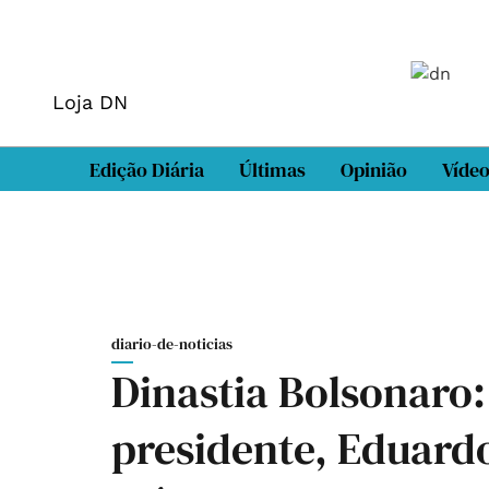
Loja DN
Edição Diária
Últimas
Opinião
Víde
diario-de-noticias
Dinastia Bolsonaro: 
presidente, Eduardo