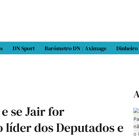
os
DN Sport
Barómetro DN / Aximage
Dinheiro
A
e se Jair for
 líder dos Deputados e