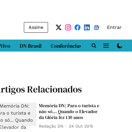
Assine
Entrar
 Vivo
DN Brasil
Conferências
DN LAB
Class
rtigos Relacionados
Memória DN: Para o turista e
não só... Quando o Elevador
da Glória fez 130 anos
Redação DN
24 Out 2015