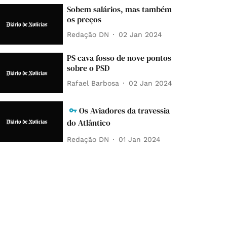
Sobem salários, mas também
os preços
Redação DN
02 Jan 2024
PS cava fosso de nove pontos
sobre o PSD
Rafael Barbosa
02 Jan 2024
Os Aviadores da travessia
do Atlântico
Redação DN
01 Jan 2024