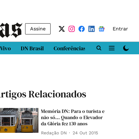
Assine
Entrar
 Vivo
DN Brasil
Conferências
DN LAB
Class
rtigos Relacionados
Memória DN: Para o turista e
não só... Quando o Elevador
da Glória fez 130 anos
Redação DN
24 Out 2015