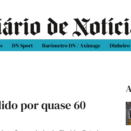
os
DN Sport
Barómetro DN / Aximage
Dinheiro
A
ido por quase 60