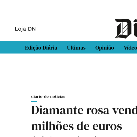
Loja DN
Edição Diária
Últimas
Opinião
Víde
diario-de-noticias
Diamante rosa vend
milhões de euros