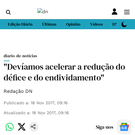
Edição Diária
Últimas
Opinião
Vídeos
DN Sport
diario-de-noticias
"Devíamos acelerar a redução do
défice e do endividamento"
Redação DN
Publicado a
:
18 Nov 2017, 09:16
Atualizado a
:
18 Nov 2017, 09:16
Siga-nos