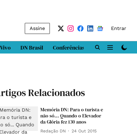
Assine
Entrar
 Vivo
DN Brasil
Conferências
DN LAB
Class
rtigos Relacionados
Memória DN: Para o turista e
não só... Quando o Elevador
da Glória fez 130 anos
Redação DN
24 Out 2015