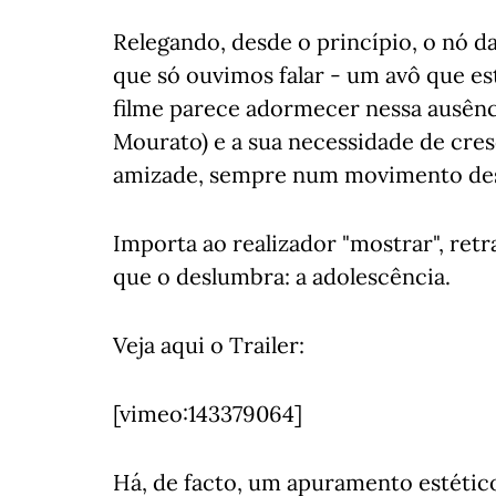
Relegando, desde o princípio, o nó da
que só ouvimos falar - um avô que e
filme parece adormecer nessa ausênc
Mourato) e a sua necessidade de cres
amizade, sempre num movimento desli
Importa ao realizador "mostrar", ret
que o deslumbra: a adolescência.
Veja aqui o Trailer:
[vimeo:143379064]
Há, de facto, um apuramento estétic