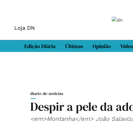
Loja DN
Edição Diária
Últimas
Opinião
Víde
diario-de-noticias
Despir a pele da ad
<em>Montanha</em> João Salaviz