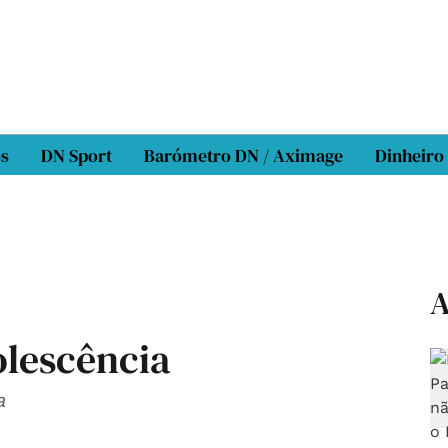
os
DN Sport
Barómetro DN / Aximage
Dinheiro
A
olescência
a