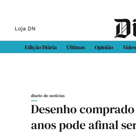
Loja DN
Edição Diária
Últimas
Opinião
Víde
diario-de-noticias
Desenho comprado p
anos pode afinal se