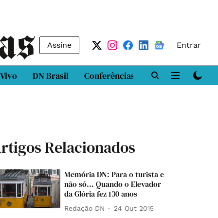
Assine
Entrar
 Vivo
DN Brasil
Conferências
DN LAB
Class
rtigos Relacionados
Memória DN: Para o turista e
não só... Quando o Elevador
da Glória fez 130 anos
Redação DN
24 Out 2015