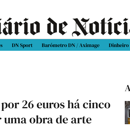
os
DN Sport
Barómetro DN / Aximage
Dinheiro
A
or 26 euros há cinco
r uma obra de arte