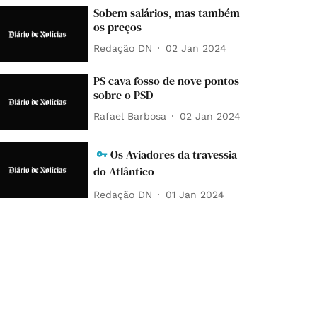
Sobem salários, mas também
os preços
Redação DN
02 Jan 2024
PS cava fosso de nove pontos
sobre o PSD
Rafael Barbosa
02 Jan 2024
Os Aviadores da travessia
do Atlântico
Redação DN
01 Jan 2024