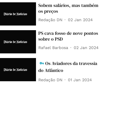
Sobem salários, mas também
os preços
Redação DN
02 Jan 2024
PS cava fosso de nove pontos
sobre o PSD
Rafael Barbosa
02 Jan 2024
Os Aviadores da travessia
do Atlântico
Redação DN
01 Jan 2024