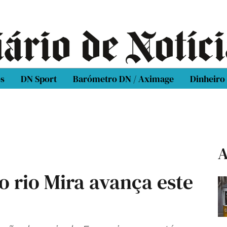
os
DN Sport
Barómetro DN / Aximage
Dinheiro
A
 rio Mira avança este