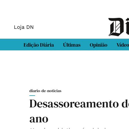
Loja DN
Edição Diária
Últimas
Opinião
Víde
diario-de-noticias
Desassoreamento do
ano