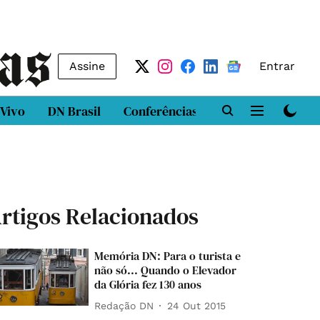
Assine
Entrar
 Vivo
DN Brasil
Conferências
DN LAB
Class
rtigos Relacionados
Memória DN: Para o turista e
não só... Quando o Elevador
da Glória fez 130 anos
Redação DN
24 Out 2015