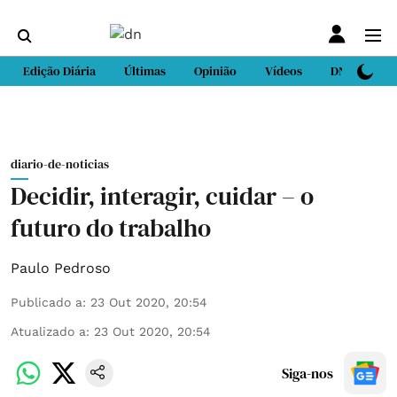
Edição Diária
Últimas
Opinião
Vídeos
DN Sport
diario-de-noticias
Decidir, interagir, cuidar – o
futuro do trabalho
Paulo Pedroso
Publicado a
:
23 Out 2020, 20:54
Atualizado a
:
23 Out 2020, 20:54
Siga-nos