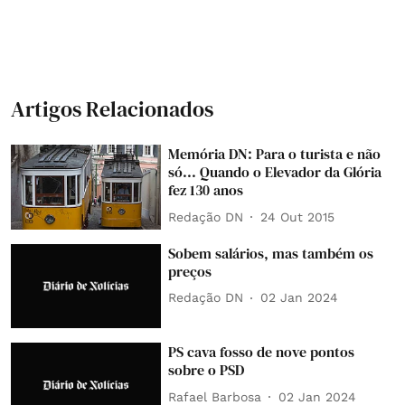
Artigos Relacionados
Memória DN: Para o turista e não
só... Quando o Elevador da Glória
fez 130 anos
Redação DN
24 Out 2015
Sobem salários, mas também os
preços
Redação DN
02 Jan 2024
PS cava fosso de nove pontos
sobre o PSD
Rafael Barbosa
02 Jan 2024