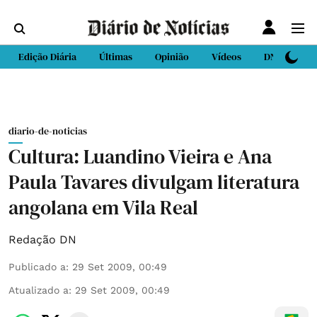
Edição Diária
Últimas
Opinião
Vídeos
DN Sport
diario-de-noticias
Cultura: Luandino Vieira e Ana
Paula Tavares divulgam literatura
angolana em Vila Real
Redação DN
Publicado a
:
29 Set 2009, 00:49
Atualizado a
:
29 Set 2009, 00:49