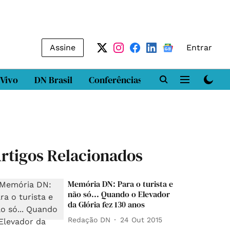
Assine
Entrar
 Vivo
DN Brasil
Conferências
DN LAB
Class
rtigos Relacionados
Memória DN: Para o turista e
não só... Quando o Elevador
da Glória fez 130 anos
Redação DN
24 Out 2015