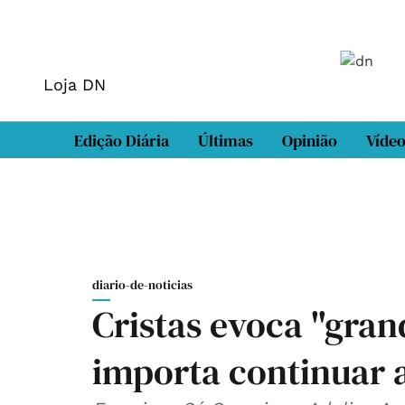
Loja DN
Edição Diária
Últimas
Opinião
Víde
diario-de-noticias
Cristas evoca "gran
importa continuar 