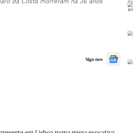
Amaro da Costa morreram há 36 anos
Siga-nos
 presente em Lisboa numa missa evocativa