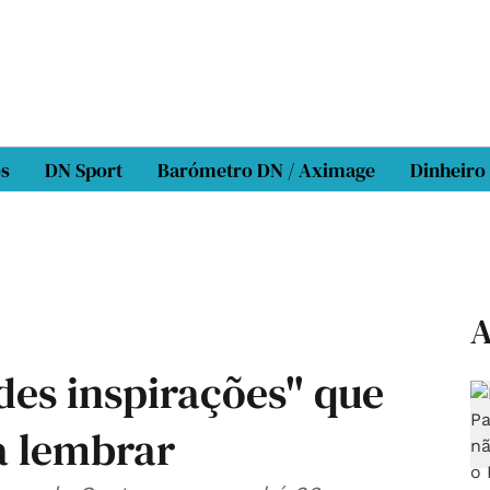
os
DN Sport
Barómetro DN / Aximage
Dinheiro
A
des inspirações" que
a lembrar