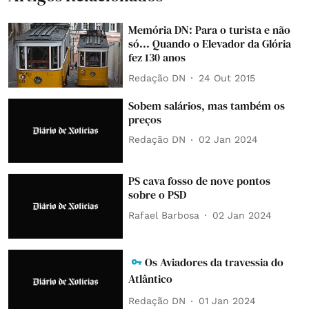
Memória DN: Para o turista e não
só... Quando o Elevador da Glória
fez 130 anos
Redação DN
24 Out 2015
Sobem salários, mas também os
preços
Redação DN
02 Jan 2024
PS cava fosso de nove pontos
sobre o PSD
Rafael Barbosa
02 Jan 2024
Os Aviadores da travessia do
Atlântico
Redação DN
01 Jan 2024