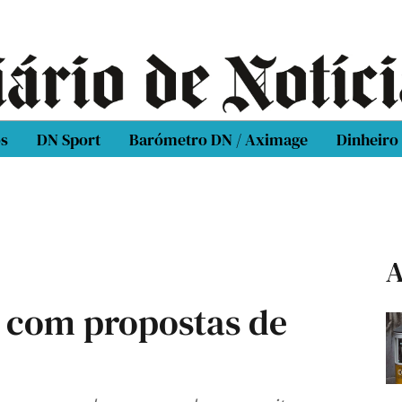
os
DN Sport
Barómetro DN / Aximage
Dinheiro
A
s com propostas de