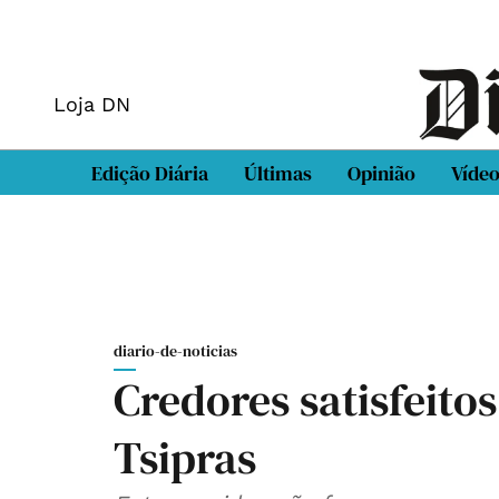
Loja DN
Edição Diária
Últimas
Opinião
Víde
diario-de-noticias
Credores satisfeito
Tsipras