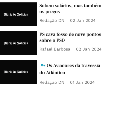
Sobem salários, mas também
os preços
Redação DN
02 Jan 2024
PS cava fosso de nove pontos
sobre o PSD
Rafael Barbosa
02 Jan 2024
Os Aviadores da travessia
do Atlântico
Redação DN
01 Jan 2024