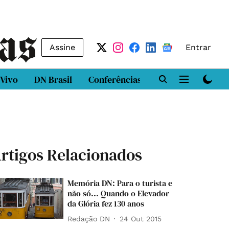
Assine
Entrar
 Vivo
DN Brasil
Conferências
DN LAB
Class
rtigos Relacionados
Memória DN: Para o turista e
não só... Quando o Elevador
da Glória fez 130 anos
Redação DN
24 Out 2015