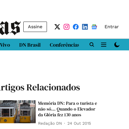
Assine
Entrar
 Vivo
DN Brasil
Conferências
DN LAB
Class
rtigos Relacionados
Memória DN: Para o turista e
não só... Quando o Elevador
da Glória fez 130 anos
Redação DN
24 Out 2015