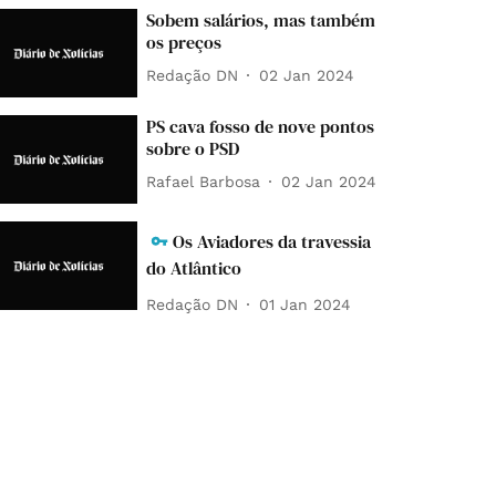
Sobem salários, mas também
os preços
Redação DN
02 Jan 2024
PS cava fosso de nove pontos
sobre o PSD
Rafael Barbosa
02 Jan 2024
Os Aviadores da travessia
do Atlântico
Redação DN
01 Jan 2024