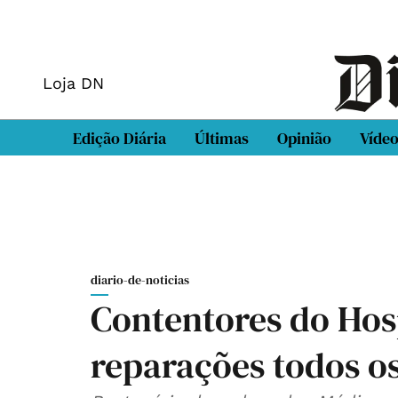
Loja DN
Edição Diária
Últimas
Opinião
Víde
diario-de-noticias
Contentores do Hosp
reparações todos os