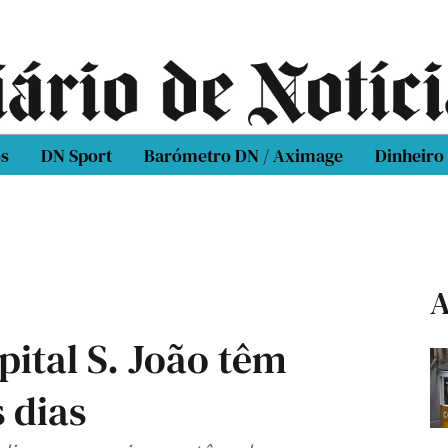
os
DN Sport
Barómetro DN / Aximage
Dinheiro
A
ital S. João têm
 dias