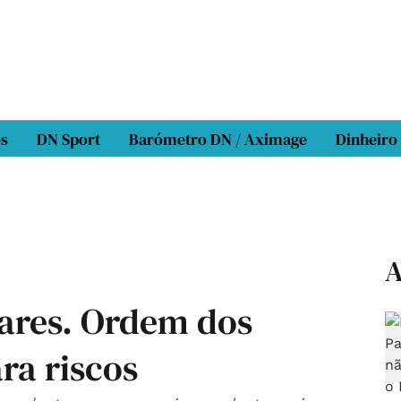
os
DN Sport
Barómetro DN / Aximage
Dinheiro
A
iares. Ordem dos
ra riscos