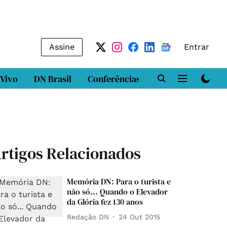
Assine
Entrar
 Vivo
DN Brasil
Conferências
DN LAB
Class
rtigos Relacionados
Memória DN: Para o turista e
não só... Quando o Elevador
da Glória fez 130 anos
Redação DN
24 Out 2015