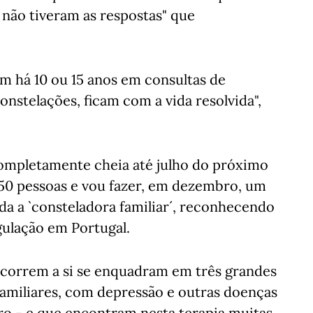
 não tiveram as respostas" que
am há 10 ou 15 anos em consultas de
onstelações, ficam com a vida resolvida",
ompletamente cheia até julho do próximo
50 pessoas e vou fazer, em dezembro, um
da a `consteladora familiar´, reconhecendo
egulação em Portugal.
ecorrem a si se enquadram em três grandes
familiares, com depressão e outras doenças
o - e que encontram nesta terapia muitas