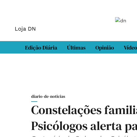
Loja DN
Edição Diária
Últimas
Opinião
Víde
diario-de-noticias
Constelações famil
Psicólogos alerta pa