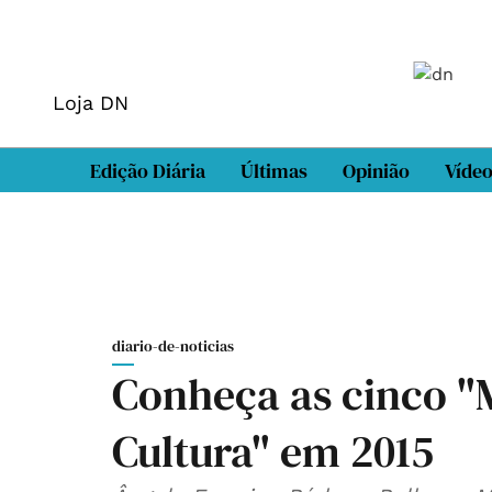
Loja DN
Edição Diária
Últimas
Opinião
Víde
diario-de-noticias
Conheça as cinco "
Cultura" em 2015