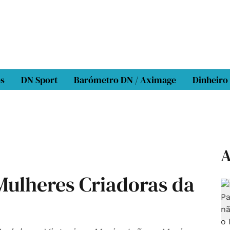
os
DN Sport
Barómetro DN / Aximage
Dinheiro
A
Mulheres Criadoras da