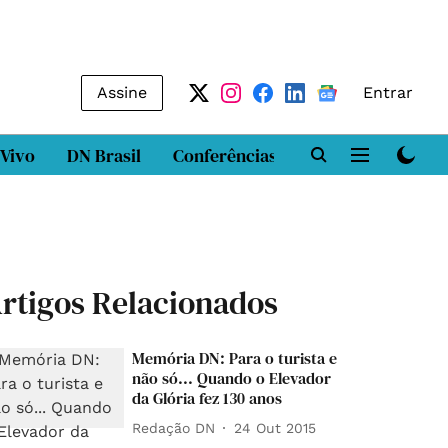
Assine
Entrar
 Vivo
DN Brasil
Conferências
DN LAB
Class
rtigos Relacionados
Memória DN: Para o turista e
não só... Quando o Elevador
da Glória fez 130 anos
Redação DN
24 Out 2015