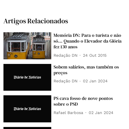
Artigos Relacionados
Memória DN: Para o turista e não
só... Quando o Elevador da Glória
fez 130 anos
Redação DN
24 Out 2015
Sobem salários, mas também os
preços
Redação DN
02 Jan 2024
PS cava fosso de nove pontos
sobre o PSD
Rafael Barbosa
02 Jan 2024