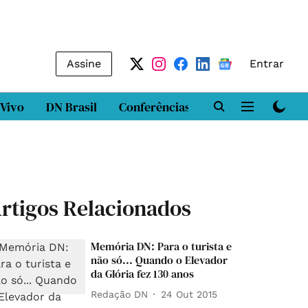
Assine
Entrar
 Vivo
DN Brasil
Conferências
DN LAB
Class
rtigos Relacionados
Memória DN: Para o turista e
não só... Quando o Elevador
da Glória fez 130 anos
Redação DN
24 Out 2015