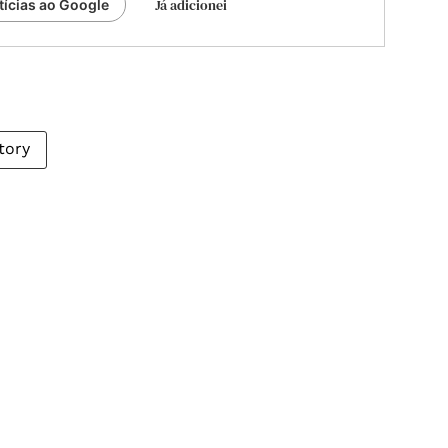
Já adicionei
tícias ao Google
tory