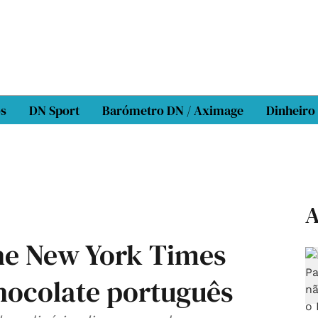
os
DN Sport
Barómetro DN / Aximage
Dinheiro
A
he New York Times
chocolate português