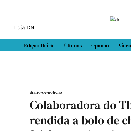
Loja DN
Edição Diária
Últimas
Opinião
Víde
diario-de-noticias
Colaboradora do T
rendida a bolo de 