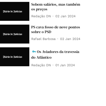
Sobem salários, mas também
os preços
Redação DN
02 Jan 2024
PS cava fosso de nove pontos
sobre o PSD
Rafael Barbosa
02 Jan 2024
Os Aviadores da travessia
do Atlântico
Redação DN
01 Jan 2024