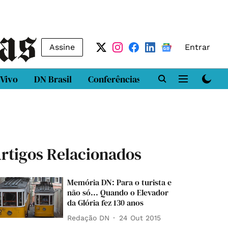
Assine
Entrar
 Vivo
DN Brasil
Conferências
DN LAB
Class
rtigos Relacionados
Memória DN: Para o turista e
não só... Quando o Elevador
da Glória fez 130 anos
Redação DN
24 Out 2015