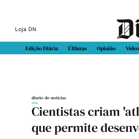
Loja DN
Edição Diária
Últimas
Opinião
Víde
diario-de-noticias
Cientistas criam 'at
que permite desenv