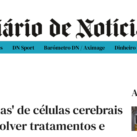
os
DN Sport
Barómetro DN / Aximage
Dinheiro
A
las' de células cerebrais
olver tratamentos e