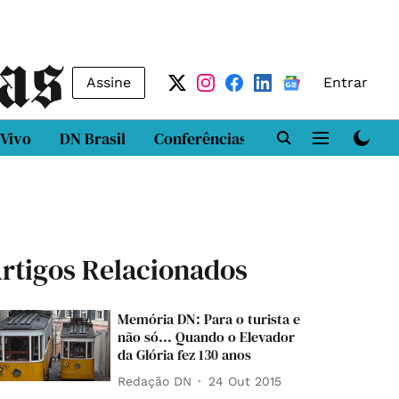
Assine
Entrar
 Vivo
DN Brasil
Conferências
DN LAB
Class
rtigos Relacionados
Memória DN: Para o turista e
não só... Quando o Elevador
da Glória fez 130 anos
Redação DN
24 Out 2015