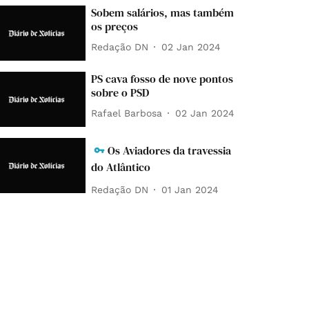
Sobem salários, mas também
os preços
Redação DN
02 Jan 2024
PS cava fosso de nove pontos
sobre o PSD
Rafael Barbosa
02 Jan 2024
Os Aviadores da travessia
do Atlântico
Redação DN
01 Jan 2024