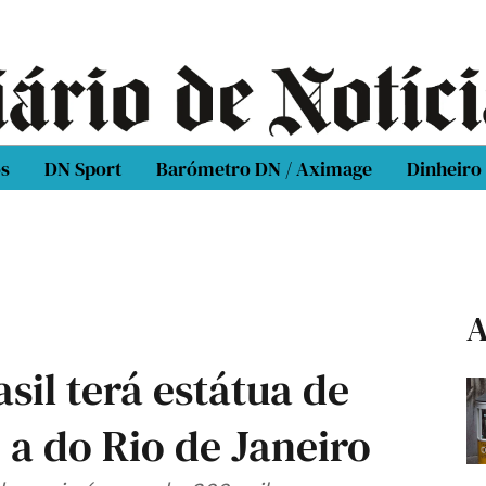
os
DN Sport
Barómetro DN / Aximage
Dinheiro
A
sil terá estátua de
 a do Rio de Janeiro