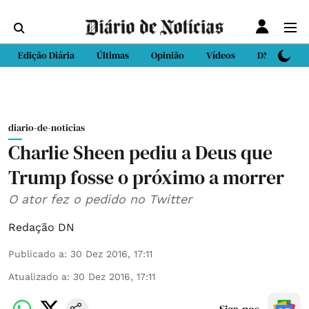
Edição Diária
Últimas
Opinião
Vídeos
DN Sport
diario-de-noticias
Charlie Sheen pediu a Deus que
Trump fosse o próximo a morrer
O ator fez o pedido no Twitter
Redação DN
Publicado a
:
30 Dez 2016, 17:11
Atualizado a
:
30 Dez 2016, 17:11