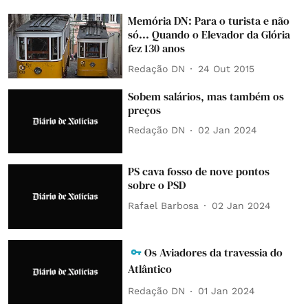
Memória DN: Para o turista e não
só... Quando o Elevador da Glória
fez 130 anos
Redação DN
24 Out 2015
Sobem salários, mas também os
preços
Redação DN
02 Jan 2024
PS cava fosso de nove pontos
sobre o PSD
Rafael Barbosa
02 Jan 2024
Os Aviadores da travessia do
Atlântico
Redação DN
01 Jan 2024