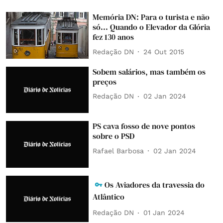
Memória DN: Para o turista e não
só... Quando o Elevador da Glória
fez 130 anos
Redação DN
24 Out 2015
Sobem salários, mas também os
preços
Redação DN
02 Jan 2024
PS cava fosso de nove pontos
sobre o PSD
Rafael Barbosa
02 Jan 2024
Os Aviadores da travessia do
Atlântico
Redação DN
01 Jan 2024