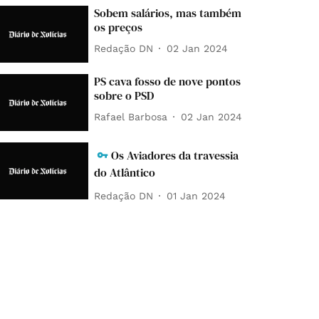
Sobem salários, mas também
os preços
Redação DN
02 Jan 2024
PS cava fosso de nove pontos
sobre o PSD
Rafael Barbosa
02 Jan 2024
Os Aviadores da travessia
do Atlântico
Redação DN
01 Jan 2024