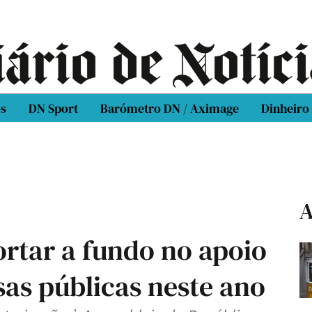
os
DN Sport
Barómetro DN / Aximage
Dinheiro
A
rtar a fundo no apoio
as públicas neste ano