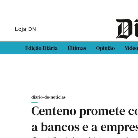
Loja DN
Edição Diária
Últimas
Opinião
Víde
diario-de-noticias
Centeno promete co
a bancos e a empres