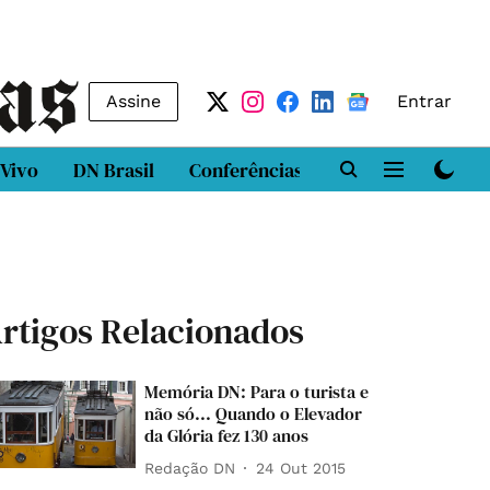
Assine
Entrar
 Vivo
DN Brasil
Conferências
DN LAB
Class
rtigos Relacionados
Memória DN: Para o turista e
não só... Quando o Elevador
da Glória fez 130 anos
Redação DN
24 Out 2015