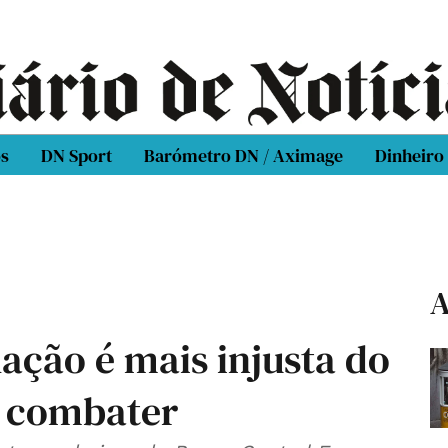
os
DN Sport
Barómetro DN / Aximage
Dinheiro
A
lação é mais injusta do
a combater