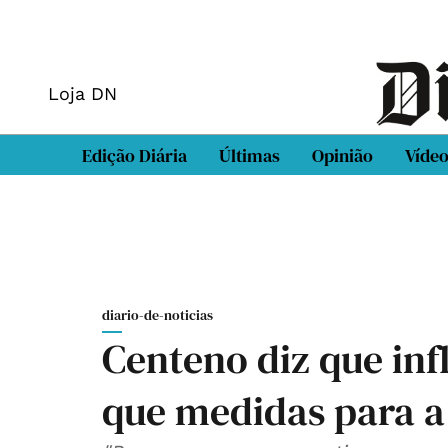
Loja DN
Edição Diária
Últimas
Opinião
Víde
diario-de-noticias
Centeno diz que inf
que medidas para 