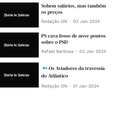
Sobem salários, mas também
os preços
Redação DN
02 Jan 2024
PS cava fosso de nove pontos
sobre o PSD
Rafael Barbosa
02 Jan 2024
Os Aviadores da travessia
do Atlântico
Redação DN
01 Jan 2024