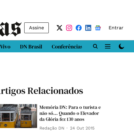
Assine
Entrar
 Vivo
DN Brasil
Conferências
DN LAB
Class
rtigos Relacionados
Memória DN: Para o turista e
não só... Quando o Elevador
da Glória fez 130 anos
Redação DN
24 Out 2015