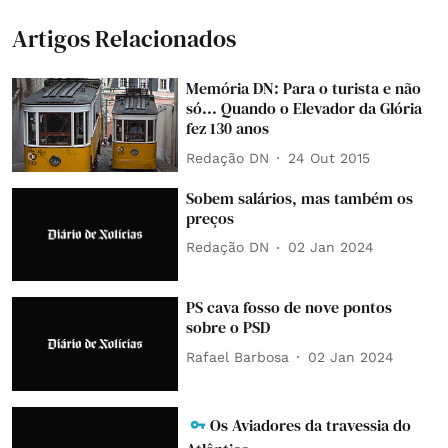
Artigos Relacionados
Memória DN: Para o turista e não
só... Quando o Elevador da Glória
fez 130 anos
Redação DN
24 Out 2015
Sobem salários, mas também os
preços
Redação DN
02 Jan 2024
PS cava fosso de nove pontos
sobre o PSD
Rafael Barbosa
02 Jan 2024
Os Aviadores da travessia do