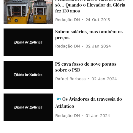
só... Quando o Elevador da Glória
fez 130 anos
Redação DN
24 Out 2015
Sobem salários, mas também os
preços
Redação DN
02 Jan 2024
PS cava fosso de nove pontos
sobre o PSD
Rafael Barbosa
02 Jan 2024
Os Aviadores da travessia do
Atlântico
Redação DN
01 Jan 2024