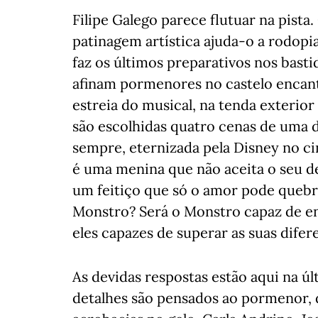
Filipe Galego parece flutuar na pist
patinagem artística ajuda-o a rodopi
faz os últimos preparativos nos basti
afinam pormenores no castelo encanta
estreia do musical, na tenda exterior 
são escolhidas quatro cenas de uma d
sempre, eternizada pela Disney no ci
é uma menina que não aceita o seu d
um feitiço que só o amor pode quebra
Monstro? Será o Monstro capaz de e
eles capazes de superar as suas difer
As devidas respostas estão aqui na ú
detalhes são pensados ao pormenor, 