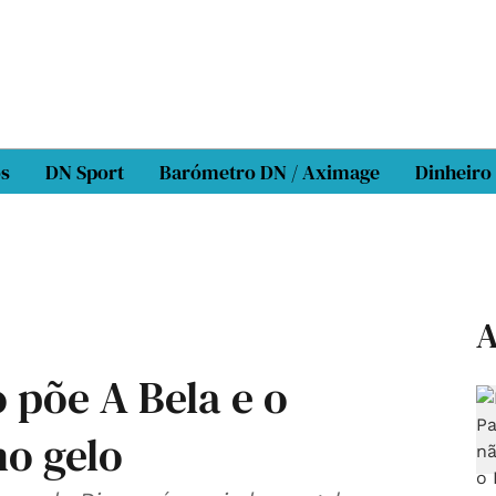
os
DN Sport
Barómetro DN / Aximage
Dinheiro
A
põe A Bela e o
no gelo