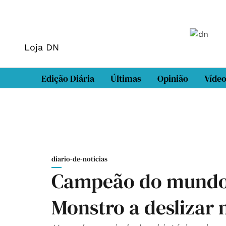
Loja DN
Edição Diária
Últimas
Opinião
Víde
diario-de-noticias
Campeão do mundo 
Monstro a deslizar 