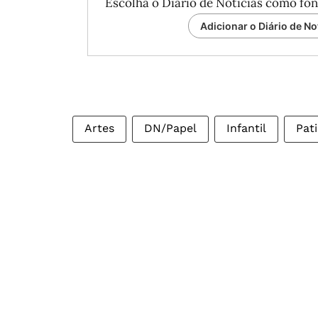
Escolha o Diário de Notícias como fon
Adicionar o Diário de No
Artes
DN/Papel
Infantil
Pat