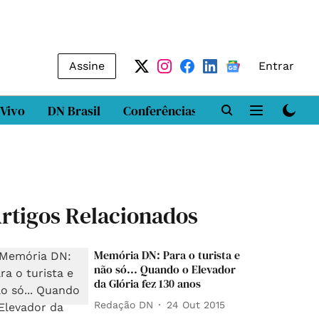
Assine
Entrar
 Vivo
DN Brasil
Conferências
DN LAB
Class
rtigos Relacionados
Memória DN: Para o turista e
não só... Quando o Elevador
da Glória fez 130 anos
Redação DN
24 Out 2015