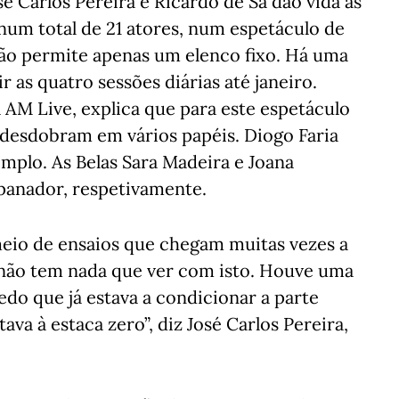
sé Carlos Pereira e Ricardo de Sá dão vida às
num total de 21 atores, num espetáculo de
não permite apenas um elenco fixo. Há uma
 as quatro sessões diárias até janeiro.
 AM Live, explica que para este espetáculo
 desdobram em vários papéis. Diogo Faria
mplo. As Belas Sara Madeira e Joana
spanador, respetivamente.
meio de ensaios que chegam muitas vezes a
 e não tem nada que ver com isto. Houve uma
edo que já estava a condicionar a parte
ltava à estaca zero”, diz José Carlos Pereira,