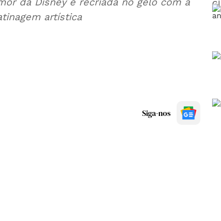
mor da Disney é recriada no gelo com a
inagem artística
Siga-nos