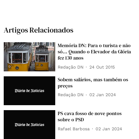
Artigos Relacionados
Memória DN: Para o turista e não
só... Quando o Elevador da Glória
fez 130 anos
Redação DN
24 Out 2015
Sobem salários, mas também os
preços
Redação DN
02 Jan 2024
PS cava fosso de nove pontos
sobre o PSD
Rafael Barbosa
02 Jan 2024