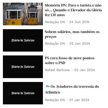
Memória DN: Para o turista e não
só... Quando o Elevador da Glória
fez 130 anos
Redação DN
24 Out 2015
Sobem salários, mas também os
preços
Redação DN
02 Jan 2024
PS cava fosso de nove pontos
sobre o PSD
Rafael Barbosa
02 Jan 2024
Os Aviadores da travessia do
Atlântico
Redação DN
01 Jan 2024