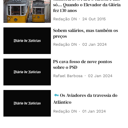
só... Quando o Elevador da Glória
fez 130 anos
Redação DN
24 Out 2015
Sobem salários, mas também os
preços
Redação DN
02 Jan 2024
PS cava fosso de nove pontos
sobre o PSD
Rafael Barbosa
02 Jan 2024
Os Aviadores da travessia do
Atlântico
Redação DN
01 Jan 2024