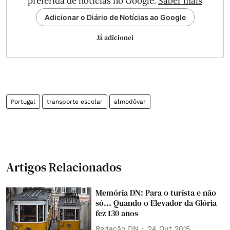
preferida de notícias no Google.
Saber mais
Adicionar o Diário de Notícias ao Google
Já adicionei
Portugal
transporte escolar
almodôvar
Artigos Relacionados
Memória DN: Para o turista e não
só... Quando o Elevador da Glória
fez 130 anos
Redação DN
24 Out 2015