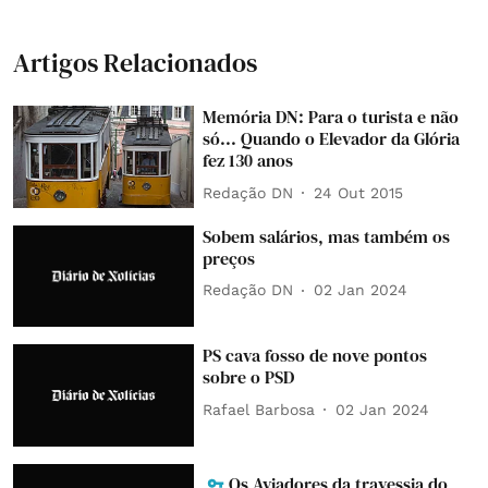
Artigos Relacionados
Memória DN: Para o turista e não
só... Quando o Elevador da Glória
fez 130 anos
Redação DN
24 Out 2015
Sobem salários, mas também os
preços
Redação DN
02 Jan 2024
PS cava fosso de nove pontos
sobre o PSD
Rafael Barbosa
02 Jan 2024
Os Aviadores da travessia do