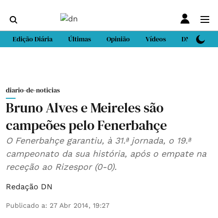
Edição Diária
Últimas
Opinião
Vídeos
DN Sport
diario-de-noticias
Bruno Alves e Meireles são
campeões pelo Fenerbahçe
O Fenerbahçe garantiu, à 31.ª jornada, o 19.ª
campeonato da sua história, após o empate na
receção ao Rizespor (0-0).
Redação DN
Publicado a
:
27 Abr 2014, 19:27