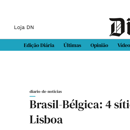
Loja DN
Edição Diária
Últimas
Opinião
Víde
diario-de-noticias
Brasil-Bélgica: 4 sí
Lisboa