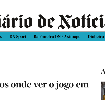
os
DN Sport
Barómetro DN / Aximage
Dinheiro
A
tios onde ver o jogo em