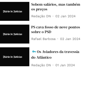
Sobem salários, mas também
os preços
Redação DN
02 Jan 2024
PS cava fosso de nove pontos
sobre o PSD
Rafael Barbosa
02 Jan 2024
Os Aviadores da travessia
do Atlântico
Redação DN
01 Jan 2024