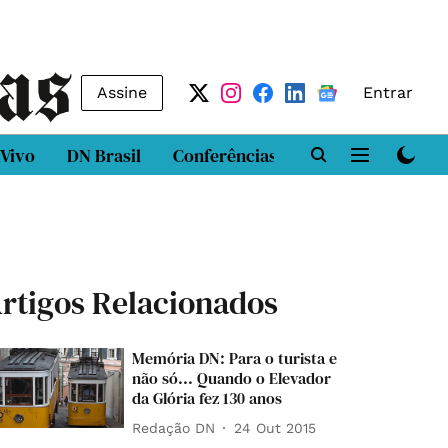
Assine
Entrar
 Vivo
DN Brasil
Conferências
DN LAB
Class
rtigos Relacionados
Memória DN: Para o turista e
não só... Quando o Elevador
da Glória fez 130 anos
Redação DN
24 Out 2015