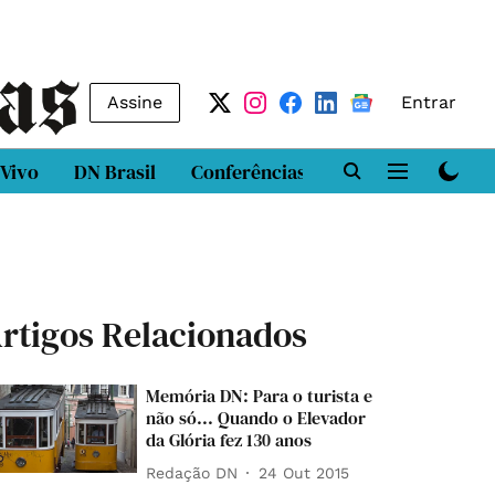
Assine
Entrar
 Vivo
DN Brasil
Conferências
DN LAB
Class
rtigos Relacionados
Memória DN: Para o turista e
não só... Quando o Elevador
da Glória fez 130 anos
Redação DN
24 Out 2015