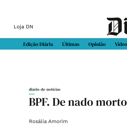
Loja DN
Edição Diária
Últimas
Opinião
Víde
diario-de-noticias
BPF. De nado morto
Rosália Amorim