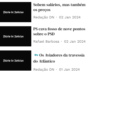
Sobem salários, mas também
os preços
Redação DN
02 Jan 2024
PS cava fosso de nove pontos
sobre o PSD
Rafael Barbosa
02 Jan 2024
Os Aviadores da travessia
do Atlântico
Redação DN
01 Jan 2024