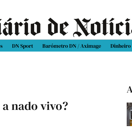
os
DN Sport
Barómetro DN / Aximage
Dinheiro
A
 a nado vivo?