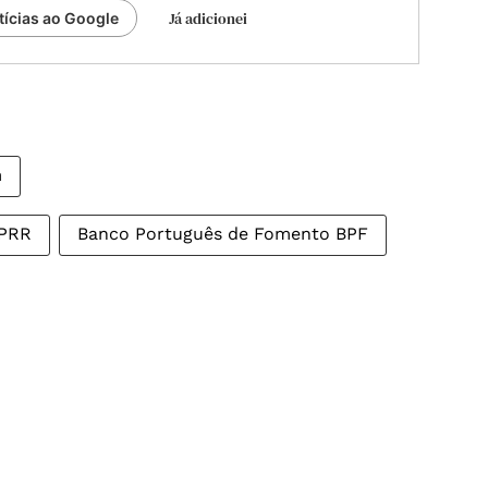
Já adicionei
tícias ao Google
m
 PRR
Banco Português de Fomento BPF