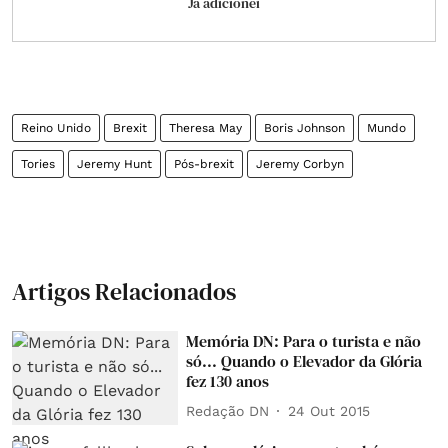
Já adicionei
Reino Unido
Brexit
Theresa May
Boris Johnson
Mundo
Tories
Jeremy Hunt
Pós-brexit
Jeremy Corbyn
Artigos Relacionados
Memória DN: Para o turista e não
só... Quando o Elevador da Glória
fez 130 anos
Redação DN
24 Out 2015