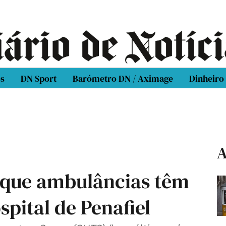
os
DN Sport
Barómetro DN / Aximage
Dinheiro
A
 que ambulâncias têm
spital de Penafiel