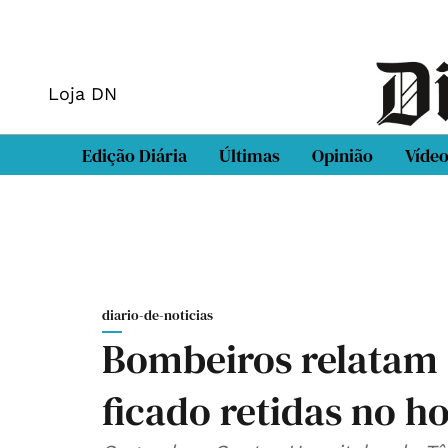
Loja DN
Edição Diária
Últimas
Opinião
Víde
diario-de-noticias
Bombeiros relatam
ficado retidas no ho