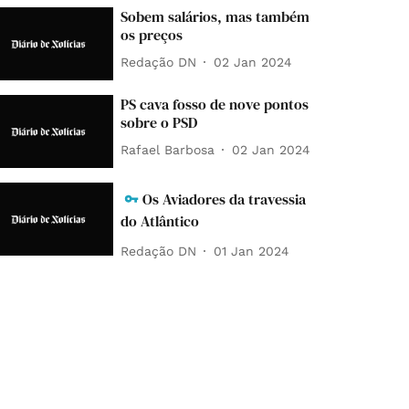
Sobem salários, mas também
os preços
Redação DN
02 Jan 2024
PS cava fosso de nove pontos
sobre o PSD
Rafael Barbosa
02 Jan 2024
Os Aviadores da travessia
do Atlântico
Redação DN
01 Jan 2024