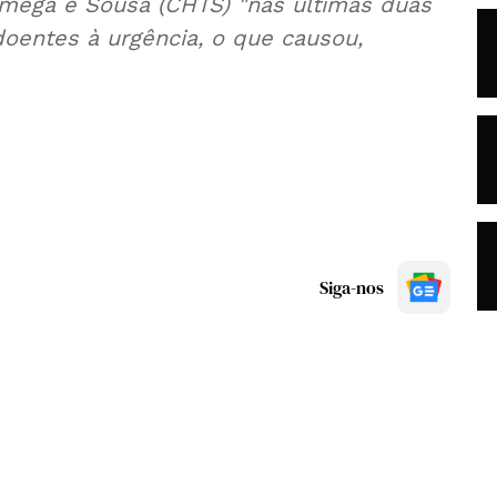
âmega e Sousa (CHTS) "nas últimas duas
oentes à urgência, o que causou,
Siga-nos