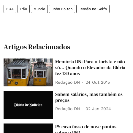
EUA
Irão
Mundo
John Bolton
Tensão no Golfo
Artigos Relacionados
Memória DN: Para o turista e não
só... Quando o Elevador da Glória
fez 130 anos
Redação DN
24 Out 2015
Sobem salários, mas também os
preços
Redação DN
02 Jan 2024
PS cava fosso de nove pontos
sobre o PSD