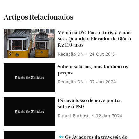
Artigos Relacionados
Memória DN: Para o turista e não
só... Quando o Elevador da Glória
fez 130 anos
Redação DN
24 Out 2015
Sobem salários, mas também os
preços
Redação DN
02 Jan 2024
PS cava fosso de nove pontos
sobre o PSD
Rafael Barbosa
02 Jan 2024
Os Aviadores da travessia do