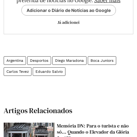
preferida de notícias no Google.
Saber mais
Adicionar o Diário de Notícias ao Google
Já adicionei
Argentina
Desportos
Diego Maradona
Boca Juniors
Carlos Tevez
Eduardo Salvio
Artigos Relacionados
Memória DN: Para o turista e não
só... Quando o Elevador da Glória