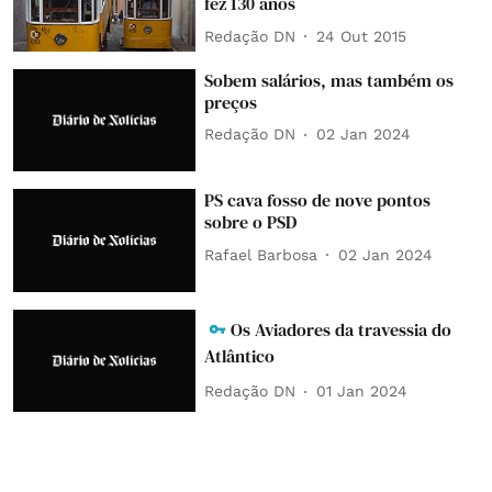
fez 130 anos
Redação DN
24 Out 2015
Sobem salários, mas também os
preços
Redação DN
02 Jan 2024
PS cava fosso de nove pontos
sobre o PSD
Rafael Barbosa
02 Jan 2024
Os Aviadores da travessia do
Atlântico
Redação DN
01 Jan 2024