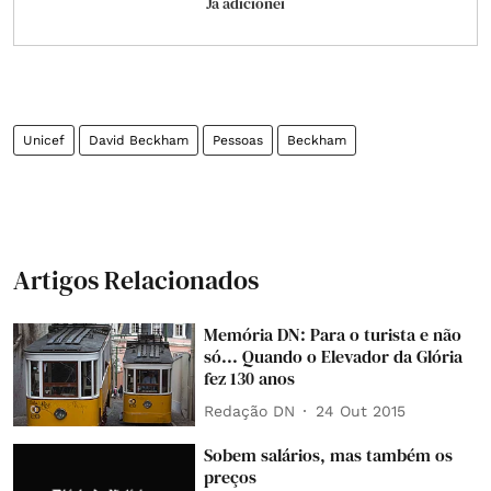
Já adicionei
Unicef
David Beckham
Pessoas
Beckham
Artigos Relacionados
Memória DN: Para o turista e não
só... Quando o Elevador da Glória
fez 130 anos
Redação DN
24 Out 2015
Sobem salários, mas também os
preços