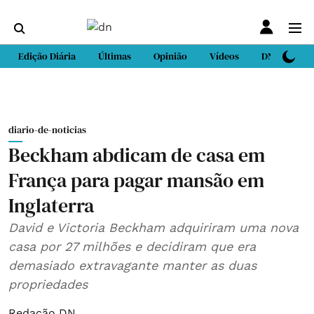
Edição Diária
Últimas
Opinião
Vídeos
DN Sport
diario-de-noticias
Beckham abdicam de casa em
França para pagar mansão em
Inglaterra
David e Victoria Beckham adquiriram uma nova
casa por 27 milhões e decidiram que era
demasiado extravagante manter as duas
propriedades
Redação DN