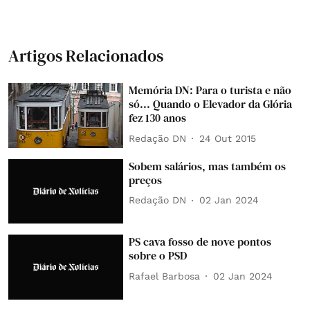
Artigos Relacionados
Memória DN: Para o turista e não
só... Quando o Elevador da Glória
fez 130 anos
Redação DN
24 Out 2015
Sobem salários, mas também os
preços
Redação DN
02 Jan 2024
PS cava fosso de nove pontos
sobre o PSD
Rafael Barbosa
02 Jan 2024