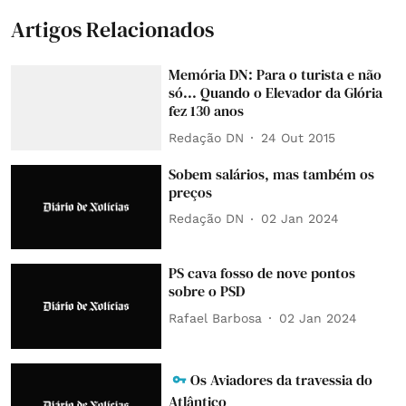
Artigos Relacionados
Memória DN: Para o turista e não
só... Quando o Elevador da Glória
fez 130 anos
Redação DN
24 Out 2015
Sobem salários, mas também os
preços
Redação DN
02 Jan 2024
PS cava fosso de nove pontos
sobre o PSD
Rafael Barbosa
02 Jan 2024
Os Aviadores da travessia do
Atlântico