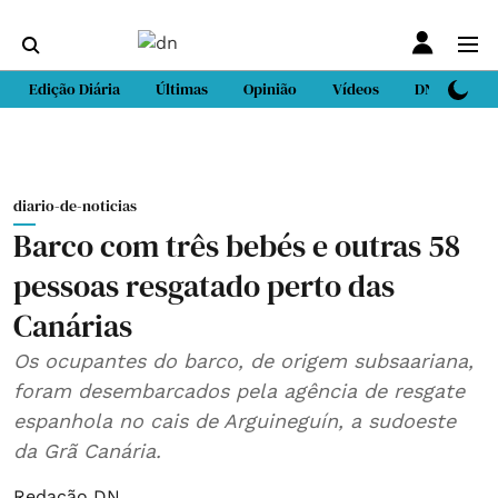
Edição Diária
Últimas
Opinião
Vídeos
DN Sport
diario-de-noticias
Barco com três bebés e outras 58
pessoas resgatado perto das
Canárias
Os ocupantes do barco, de origem subsaariana,
foram desembarcados pela agência de resgate
espanhola no cais de Arguineguín, a sudoeste
da Grã Canária.
Redação DN