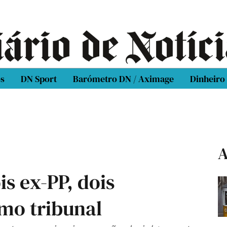
os
DN Sport
Barómetro DN / Aximage
Dinheiro
A
is ex-PP, dois
mo tribunal