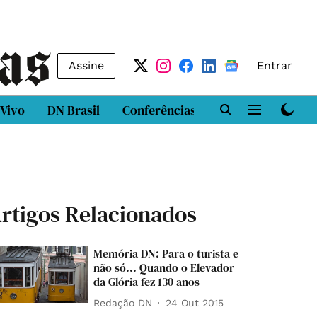
Assine
Entrar
 Vivo
DN Brasil
Conferências
DN LAB
Class
rtigos Relacionados
Memória DN: Para o turista e
não só... Quando o Elevador
da Glória fez 130 anos
Redação DN
24 Out 2015