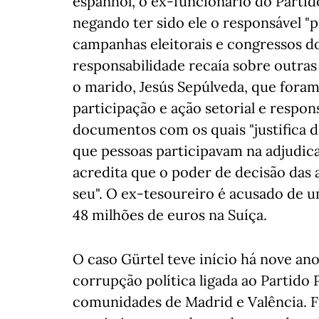
espanhol, o ex-funcionário do Partido
negando ter sido ele o responsável "
campanhas eleitorais e congressos d
responsabilidade recaía sobre outr
o marido, Jesús Sepúlveda, que foram
participação e ação setorial e respon
documentos com os quais "justifica 
que pessoas participavam na adjudica
acredita que o poder de decisão das
seu". O ex-tesoureiro é acusado de um
48 milhões de euros na Suíça.
O caso Gürtel teve início há nove a
corrupção política ligada ao Partido
comunidades de Madrid e Valência. F