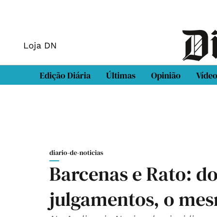
Loja DN
Edição Diária
Últimas
Opinião
Víde
diario-de-noticias
Barcenas e Rato: do
julgamentos, o mes