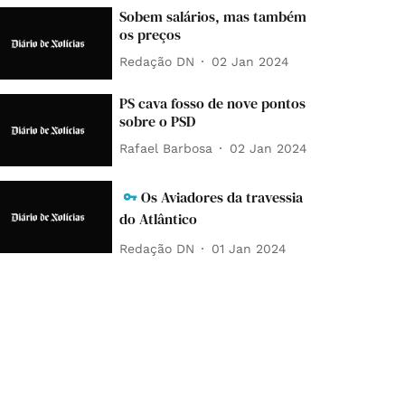
Sobem salários, mas também
os preços
Redação DN
02 Jan 2024
PS cava fosso de nove pontos
sobre o PSD
Rafael Barbosa
02 Jan 2024
Os Aviadores da travessia
do Atlântico
Redação DN
01 Jan 2024