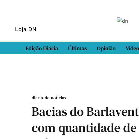
Loja DN
Edição Diária
Últimas
Opinião
Víde
diario-de-noticias
Bacias do Barlaven
com quantidade de 