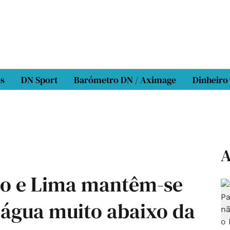
os
DN Sport
Barómetro DN / Aximage
Dinheiro
A
to e Lima mantêm-se
água muito abaixo da