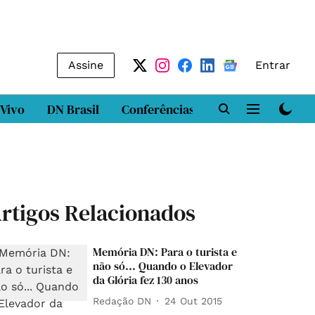
Assine
Entrar
 Vivo
DN Brasil
Conferências
DN LAB
Class
rtigos Relacionados
Memória DN: Para o turista e
não só... Quando o Elevador
da Glória fez 130 anos
Redação DN
24 Out 2015